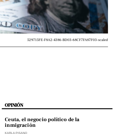
529715FE-F8A2-4386-BD03-68CF7FA87F03-scaled
OPINIÓN
Ceuta, el negocio político de la
inmigración
KARLA PISANO