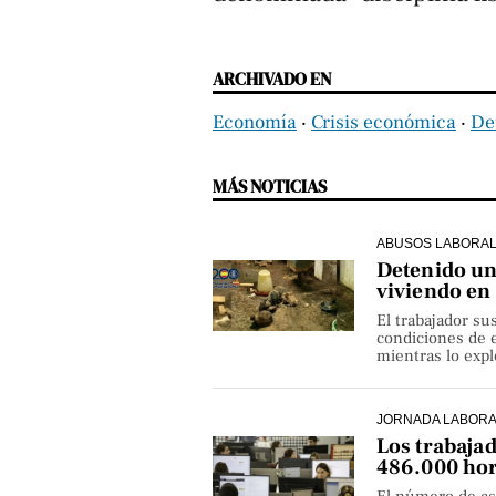
ARCHIVADO EN
Economía
‧
Crisis económica
‧
De
MÁS NOTICIAS
ABUSOS LABORA
Detenido un 
viviendo en
El trabajador su
condiciones de e
mientras lo exp
JORNADA LABOR
Los trabaja
486.000 hor