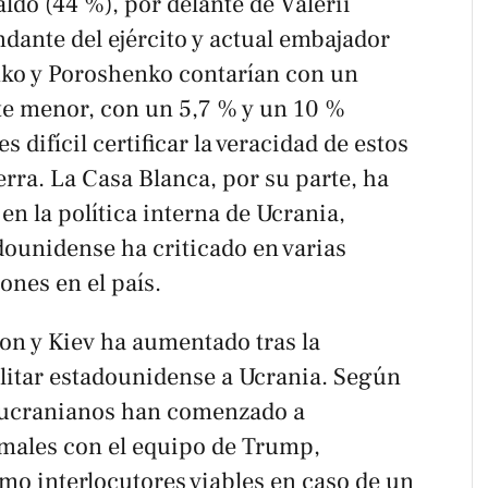
do (44 %), por delante de Valerii
dante del ejército y actual embajador
ko y Poroshenko contarían con un
te menor, con un 5,7 % y un 10 %
s difícil certificar la veracidad de estos
rra. La Casa Blanca, por su parte, ha
en la política interna de Ucrania,
dounidense ha criticado en varias
iones en el país.
on y Kiev ha aumentado tras la
litar estadounidense a Ucrania. Según
s ucranianos han comenzado a
rmales con el equipo de Trump,
o interlocutores viables en caso de un