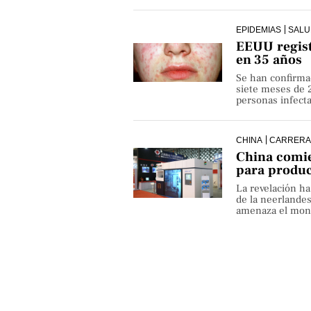
EPIDEMIAS
SALU
EEUU regist
en 35 años
Se han confirma
siete meses de 
personas infect
CHINA
CARRERA
China comie
para produ
La revelación h
de la neerlande
amenaza el monop