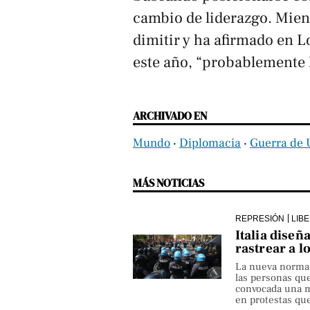
cambio de liderazgo. Mien
dimitir y ha afirmado en L
este año, “probablemente 
ARCHIVADO EN
Mundo
‧
Diplomacia
‧
Guerra de 
MÁS NOTICIAS
REPRESIÓN
LIB
Italia diseñ
rastrear a l
La nueva norma pe
las personas qu
convocada una ma
en protestas que