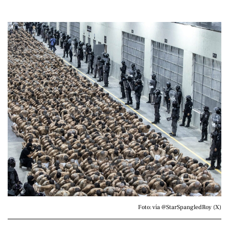
Foto: vía @StarSpangledRoy (X)