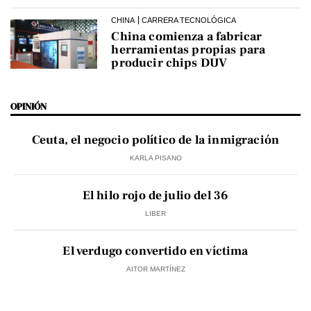
CHINA
CARRERA TECNOLÓGICA
China comienza a fabricar
herramientas propias para
producir chips DUV
OPINIÓN
Ceuta, el negocio político de la inmigración
KARLA PISANO
El hilo rojo de julio del 36
LIBER
El verdugo convertido en víctima
AITOR MARTÍNEZ