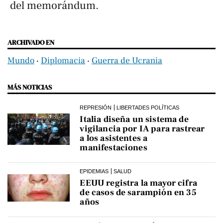
del memorándum.
ARCHIVADO EN
Mundo
‧
Diplomacia
‧
Guerra de Ucrania
MÁS NOTICIAS
REPRESIÓN
LIBERTADES POLÍTICAS
Italia diseña un sistema de
vigilancia por IA para rastrear
a los asistentes a
manifestaciones
EPIDEMIAS
SALUD
EEUU registra la mayor cifra
de casos de sarampión en 35
años