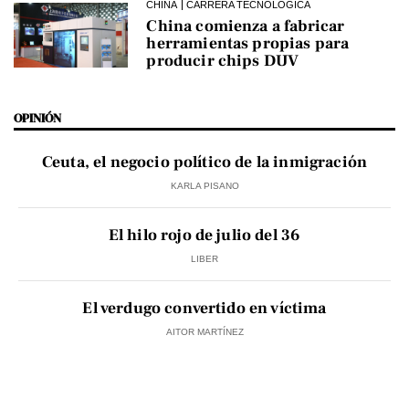
CHINA
CARRERA TECNOLÓGICA
China comienza a fabricar
herramientas propias para
producir chips DUV
OPINIÓN
Ceuta, el negocio político de la inmigración
KARLA PISANO
El hilo rojo de julio del 36
LIBER
El verdugo convertido en víctima
AITOR MARTÍNEZ