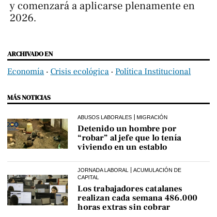
y comenzará a aplicarse plenamente en
2026.
ARCHIVADO EN
Economía
‧
Crisis ecológica
‧
Política Institucional
MÁS NOTICIAS
ABUSOS LABORALES
MIGRACIÓN
Detenido un hombre por
“robar” al jefe que lo tenía
viviendo en un establo
JORNADA LABORAL
ACUMULACIÓN DE
CAPITAL
Los trabajadores catalanes
realizan cada semana 486.000
horas extras sin cobrar