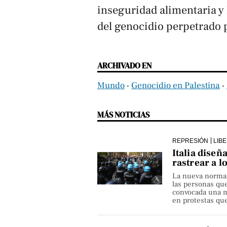
inseguridad alimentaria y
del genocidio perpetrado p
ARCHIVADO EN
Mundo
‧
Genocidio en Palestina
‧
MÁS NOTICIAS
REPRESIÓN
LIB
Italia diseñ
rastrear a l
La nueva norma pe
las personas qu
convocada una ma
en protestas que