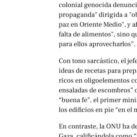
colonial genocida denunc
propaganda" dirigida a "ob
paz en Oriente Medio", y a
falta de alimentos", sino 
para ellos aprovecharlos”.
Con tono sarcástico, el jef
ideas de recetas para prep
ricos en oligoelementos c
ensaladas de escombros” o 
“buena fe”, el primer mini
los edificios en pie “en e
En contraste, la ONU ha d
Gaza, calificándola como 