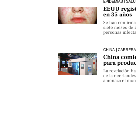
EPIDEMIAS
SALU
EEUU regist
en 35 años
Se han confirma
siete meses de 
personas infect
CHINA
CARRERA
China comie
para produ
La revelación h
de la neerlande
amenaza el monop