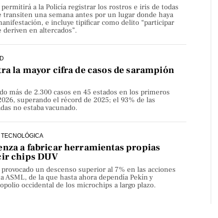
rmitirá a la Policía registrar los rostros e iris de todas
e transiten una semana antes por un lugar donde haya
nifestación, e incluye tipificar como delito “participar
 deriven en altercados”.
D
ra la mayor cifra de casos de sarampión
do más de 2.300 casos en 45 estados en los primeros
2026, superando el récord de 2025; el 93% de las
adas no estaba vacunado.
 TECNOLÓGICA
nza a fabricar herramientas propias
cir chips DUV
a provocado un descenso superior al 7% en las acciones
sa ASML, de la que hasta ahora dependía Pekín y
olio occidental de los microchips a largo plazo.