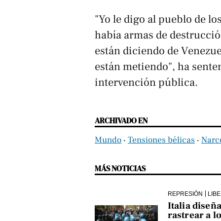
"Yo le digo al pueblo de l
había armas de destrucció
están diciendo de Venezuela
están metiendo", ha sente
intervención pública.
ARCHIVADO EN
Mundo
‧
Tensiones bélicas
‧
Narco
MÁS NOTICIAS
REPRESIÓN
LIB
Italia diseñ
rastrear a l