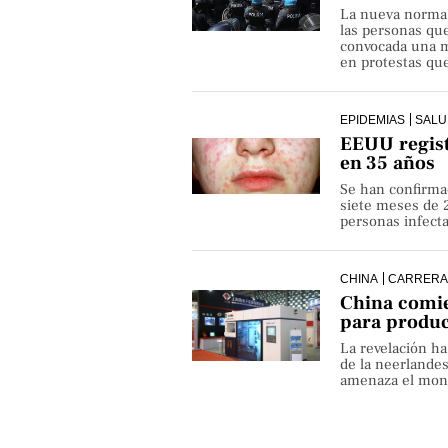
La nueva norma pe
las personas qu
convocada una ma
en protestas que
EPIDEMIAS
SALU
EEUU regist
en 35 años
Se han confirma
siete meses de 
personas infect
CHINA
CARRERA
China comie
para produ
La revelación h
de la neerlande
amenaza el monop