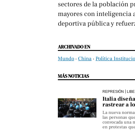
sectores de la población 
mayores con inteligencia a
deportiva pública y refuerz
ARCHIVADO EN
Mundo
‧
China
‧
Política Instituci
MÁS NOTICIAS
REPRESIÓN
LIB
Italia diseñ
rastrear a l
La nueva norma pe
las personas qu
convocada una ma
en protestas que