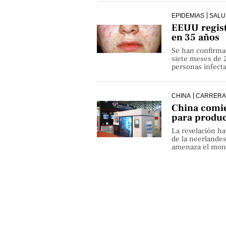
EPIDEMIAS
SALU
EEUU regist
en 35 años
Se han confirma
siete meses de 
personas infect
CHINA
CARRERA
China comie
para produ
La revelación h
de la neerlande
amenaza el monop