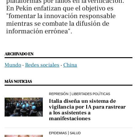
plataformas por fallos en la verificación.
En Pekín enfatizan que el objetivo es
"fomentar la innovación responsable
mientras se combate la difusión de
información errónea".
ARCHIVADO EN
Mundo
‧
Redes sociales
‧
China
MÁS NOTICIAS
REPRESIÓN
LIBERTADES POLÍTICAS
Italia diseña un sistema de
vigilancia por IA para rastrear
a los asistentes a
manifestaciones
EPIDEMIAS
SALUD