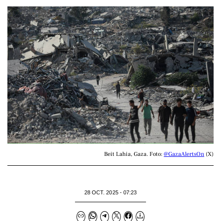
Beit Lahia, Gaza. Foto: 
@GazaAlertsOn
 (X)
28 OCT. 2025 - 07:23