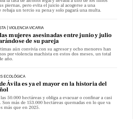
aba la tasa de alcohol legal y llevaba a uno de los niños
s piernas, pero evita el juicio al acogerse a una
rebaja un tercio su pena y solo pagará una multa.
STA
VIOLENCIA VICARIA
las mujeres asesinadas entre junio y julio
arándose de su pareja
íctimas aún convivía con su agresor y ocho menores han
os por violencia machista en estos dos meses, un total
de año.
IS ECOLÓGICA
de Ávila es ya el mayor en la historia del
ñol
 las 50.000 hectáreas y obliga a evacuar o confinar a casi
. Son más de 153.000 hectáreas quemadas en lo que va
ces más que en 2025.