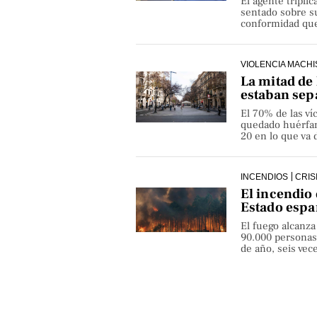
El agente triplic
sentado sobre su
conformidad que 
VIOLENCIA MACHI
La mitad de 
estaban sep
El 70% de las v
quedado huérfan
20 en lo que va 
INCENDIOS
CRIS
El incendio 
Estado espa
El fuego alcanza
90.000 personas
de año, seis ve