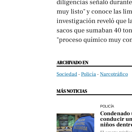
diligencias señaló durante
muy listo" y conoce las li
investigación reveló que l
sacos que sumaban 40 ton
"proceso químico muy com
ARCHIVADO EN
Sociedad
‧
Policía
‧
Narcotráfico
MÁS NOTICIAS
POLICÍA
Condenado u
conducir un
niños dentr