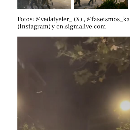
Fotos: @vedatyeler_ (X) , @faseismos_ka
(Instagram) y en.sigmalive.com