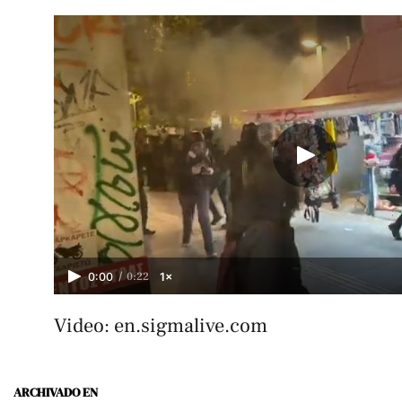
/
0:22
0:00
1×
Video: en.sigmalive.com
ARCHIVADO EN