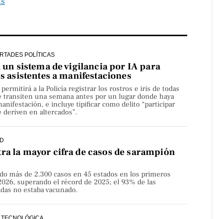
as
ERTADES POLÍTICAS
a un sistema de vigilancia por IA para
os asistentes a manifestaciones
rmitirá a la Policía registrar los rostros e iris de todas
e transiten una semana antes por un lugar donde haya
nifestación, e incluye tipificar como delito “participar
 deriven en altercados”.
D
ra la mayor cifra de casos de sarampión
do más de 2.300 casos en 45 estados en los primeros
2026, superando el récord de 2025; el 93% de las
adas no estaba vacunado.
 TECNOLÓGICA