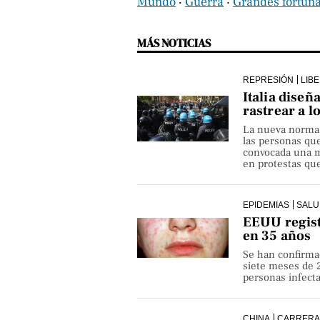
Mundo
‧
Guerra
‧
Grandes fortun
MÁS NOTICIAS
REPRESIÓN
LIB
Italia diseñ
rastrear a l
La nueva norma pe
las personas qu
convocada una ma
en protestas que
EPIDEMIAS
SALU
EEUU regist
en 35 años
Se han confirma
siete meses de 
personas infect
CHINA
CARRERA