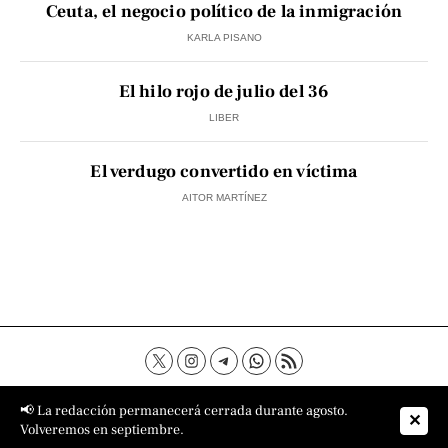
Ceuta, el negocio político de la inmigración
KARLA PISANO
El hilo rojo de julio del 36
LIBER
El verdugo convertido en víctima
AITOR MARTÍNEZ
Contacto
Aviso Legal
Política de privacidad
📢 La redacción permanecerá cerrada durante agosto.
✕
Política de cookies
Sobre nosotros
Volveremos en septiembre.