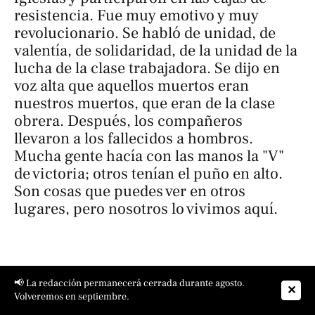
resistencia. Fue muy emotivo y muy
revolucionario. Se habló de unidad, de
valentía, de solidaridad, de la unidad de la
lucha de la clase trabajadora. Se dijo en
voz alta que aquellos muertos eran
nuestros muertos, que eran de la clase
obrera. Después, los compañeros
llevaron a los fallecidos a hombros.
Mucha gente hacía con las manos la "
V
"
de victoria; otros tenían el puño en alto.
Son cosas que puedes ver en otros
lugares, pero nosotros lo vivimos aquí.
¿Diríais que las muertes del 3 de Marzo
📢 La redacción permanecerá cerrada durante agosto.
fueron un accidente? ¿Qué fue lo que
✕
Volveremos en septiembre.
quisieron destruir aquel día?