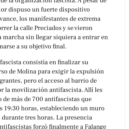
 de la organización fascista. A pesar de
ior dispuso un fuerte dispositivo
avance, los manifestantes de extrema
rer la calle Preciados y se vieron
 marcha sin llegar siquiera a entrar en
marse a su objetivo final.
fascista consistía en finalizar su
irso de Molina para exigir la expulsión
rantes, pero el acceso al barrio de
la movilización antifascista. Allí les
 de más de 700 antifascistas que
as 19:30 horas, estableciendo un muro
 durante tres horas. La presencia
tifascistas forzó finalmente a Falange