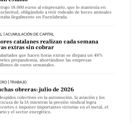
strajo 18.000 euros al empresario, que lo mantenía en
sclavitud, obligándolo a vivir rodeado de heces animales
lotaba ilegalmente en Fuenlabrada.
AL
ACUMULACIÓN DE CAPITAL
dores catalanes realizan cada semana
as extras sin cobrar
alariados que hacen horas extras se dispara un 48%
niveles prepandemia, ahorrándose las empresas
millones de euros semanales.
ERO
TRABAJO
uchas obreras: julio de 2026
despidos colectivos en la automoción, la aviación y los
 excusa de la IA mientras la presión sindical logra
ecortes e imponer importantes victorias en el metal, el
rio y el sector energético.