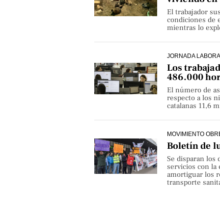
El trabajador su
condiciones de e
mientras lo exp
JORNADA LABOR
Los trabaja
486.000 hor
El número de as
respecto a los 
catalanas 11,6 
MOVIMIENTO OBR
Boletín de l
Se disparan los 
servicios con la
amortiguar los r
transporte sanita