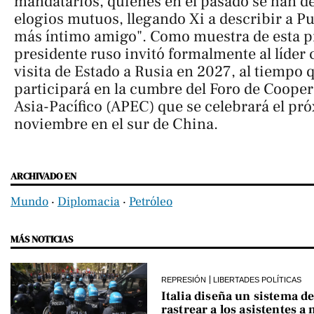
mandatarios, quienes en el pasado se han 
elogios mutuos, llegando Xi a describir a P
más íntimo amigo". Como muestra de esta p
presidente ruso invitó formalmente al líder 
visita de Estado a Rusia en 2027, al tiempo
participará en la cumbre del Foro de Coop
Asia-Pacífico (APEC) que se celebrará el pr
noviembre en el sur de China.
ARCHIVADO EN
Mundo
‧
Diplomacia
‧
Petróleo
MÁS NOTICIAS
REPRESIÓN
LIBERTADES POLÍTICAS
Italia diseña un sistema de
rastrear a los asistentes a