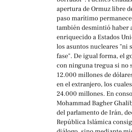
apertura de Ormuz libre d
paso marítimo permanece b
también desmintió haber a
enriquecido a Estados Unid
los asuntos nucleares "ni 
fase". De igual forma, el 
con ninguna tregua si no 
12.000 millones de dólare
en el extranjero, los cuale
24.000 millones. En conso
Mohammad Bagher Ghalibaf
del parlamento de Irán, dec
República Islámica consig
diálogo, sino mediante mis