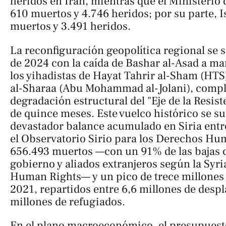
heridos en Irán, mientras que el Ministerio 
610 muertos y 4.746 heridos; por su parte, I
muertos y 3.491 heridos.
La reconfiguración geopolítica regional se s
de 2024 con la caída de Bashar al-Asad a ma
los yihadistas de Hayat Tahrir al-Sham (HTS
al-Sharaa (Abu Mohammad al-Jolani), compl
degradación estructural del "Eje de la Resis
de quince meses. Este vuelco histórico se s
devastador balance acumulado en Siria entr
el Observatorio Sirio para los Derechos Hu
656.493 muertos —con un 91% de las bajas ci
gobierno y aliados extranjeros según la
Syri
Human Rights
— y un pico de trece millones
2021, repartidos entre 6,6 millones de despl
millones de refugiados.
En el plano macroeconómico, el presupuesto 