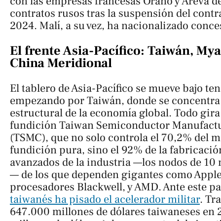
con las empresas francesas Orano y Areva d
contratos rusos tras la suspensión del cont
2024. Malí, a su vez, ha nacionalizado conc
El frente Asia-Pacífico: Taiwán, My
China Meridional
El tablero de Asia-Pacífico se mueve bajo te
empezando por Taiwán, donde se concentra 
estructural de la economía global. Todo gira 
fundición Taiwan Semiconductor Manufac
(TSMC), que no solo controla el 70,2% del 
fundición pura, sino el 92% de la fabricació
avanzados de la industria —los nodos de 1
— de los que dependen gigantes como Apple
procesadores Blackwell, y AMD. Ante este 
taiwanés ha pisado el acelerador militar
. Tr
647.000 millones de dólares taiwaneses en 