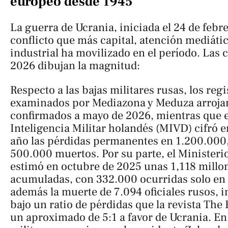
europeo desde 1945
La guerra de Ucrania, iniciada el 24 de febre
conflicto que más capital, atención mediáti
industrial ha movilizado en el período. Las 
2026 dibujan la magnitud:
Respecto a las bajas militares rusas, los reg
examinados por Mediazona y Meduza arroja
confirmados a mayo de 2026, mientras que e
Inteligencia Militar holandés (MIVD) cifró 
año las pérdidas permanentes en 1.200.000
500.000 muertos. Por su parte, el Ministeri
estimó en octubre de 2025 unas 1,118 millon
acumuladas, con 332.000 ocurridas solo en
además la muerte de 7.094 oficiales rusos, i
bajo un ratio de pérdidas que la revista
The 
un aproximado de 5:1 a favor de Ucrania. En 