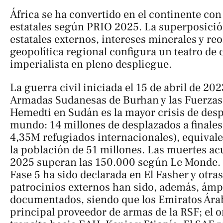
África se ha convertido en el continente con
estatales según PRIO 2025. La superposició
estatales externos, intereses minerales y re
geopolítica regional configura un teatro de
imperialista en pleno despliegue.
La guerra civil iniciada el 15 de abril de 20
Armadas Sudanesas de Burhan y las Fuerzas
Hemedti en Sudán es la mayor crisis de des
mundo: 14 millones de desplazados a finale
4,35M refugiados internacionales), equival
la población de 51 millones. Las muertes ac
2025 superan las 150.000 según
Le Monde
.
Fase 5 ha sido declarada en El Fasher y otra
patrocinios externos han sido, además, ám
documentados, siendo que los Emiratos Ára
principal proveedor de armas de la RSF; el o