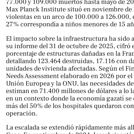
77.000 y 109.000 muertos hasta mayo de 2025
Max Planck Institute situó en noviembre de
violentas en un arco de 100.000 a 126.000, 
27% correspondía a niños menores de 15 año
El impacto sobre la infraestructura ha sido
su informe del 31 de octubre de 2025, cifró 
porcentaje de estructuras dañadas en la Fran
detallando 123.464 destruidas, 17.116 con d
unidades de vivienda afectadas. Según el
Fi
Needs Assessment
elaborado en 2026 por el
Unión Europea y la ONU, las necesidades de
estiman en 71.400 millones de dólares a lo 
en un contexto donde la economía gazatí se
más del 50% de los hospitales quedaron co
operación.
La escalada se extendió rápidamente más allá