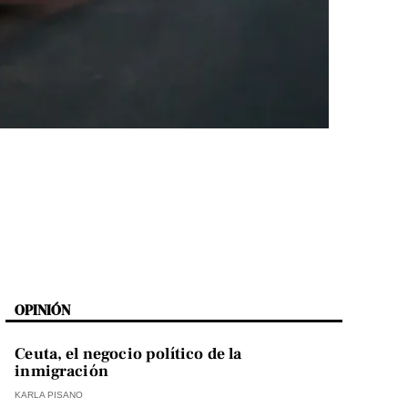
OPINIÓN
Ceuta, el negocio político de la
inmigración
KARLA PISANO