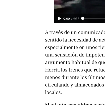
/
0:57
0:00
A través de un comunicado
sentido la necesidad de ac
especialmente en unos tie
una sensación de impotenc
argumento habitual de qu
Herria los trenes que refu
menos durante los últimos
circulando y almacenados e
locales.