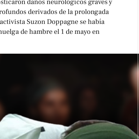
osticaron daños neurológicos graves y
rofundos derivados de la prolongada
a activista Suzon Doppagne se había
huelga de hambre el 1 de mayo en