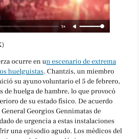
1×
X)
erza ocurre en u
n escenario de extrema
los huelguistas
. Chantzis, un miembro
nició su ayuno voluntario el 5 de febrero,
s de huelga de hambre, lo que provocó
terioro de su estado físico. De acuerdo
al General Georgios Gennimatas de
adado de urgencia a estas instalaciones
frir una episodio agudo. Los médicos del