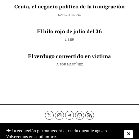
Ceuta, el negocio político de la inmigración
KARLA PISANO
El hilo rojo de julio del 36
LIBER
El verdugo convertido en víctima
AITOR MARTÍNEZ
Contacto
Aviso Legal
Política de privacidad
📢 La redacción permanecerá cerrada durante agosto.
✕
Política de cookies
Sobre nosotros
Volveremos en septiembre.