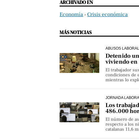
ARCHIVADO EN
Economía
‧
Crisis económica
MÁS NOTICIAS
ABUSOS LABORA
Detenido un 
viviendo en
El trabajador su
condiciones de e
mientras lo exp
JORNADA LABOR
Los trabaja
486.000 hor
El número de as
respecto a los 
catalanas 11,6 