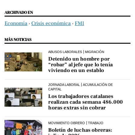
ARCHIVADO EN
Economía
‧
Crisis económica
‧
FMI
MÁS NOTICIAS
ABUSOS LABORALES
MIGRACIÓN
Detenido un hombre por
“robar” al jefe que lo tenía
viviendo en un establo
JORNADA LABORAL
ACUMULACIÓN DE
CAPITAL
Los trabajadores catalanes
realizan cada semana 486.000
horas extras sin cobrar
MOVIMIENTO OBRERO
TRABAJO
Boletín de luchas obreras: