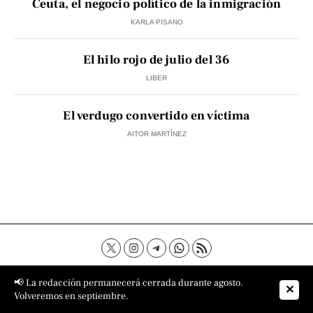
Ceuta, el negocio político de la inmigración
KARLA PISANO
El hilo rojo de julio del 36
LIBER
El verdugo convertido en víctima
AITOR MARTÍNEZ
Contacto
Aviso Legal
Política de privacidad
📢 La redacción permanecerá cerrada durante agosto.
✕
Política de cookies
Sobre nosotros
Volveremos en septiembre.