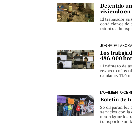
Detenido un 
viviendo en
El trabajador su
condiciones de e
mientras lo exp
JORNADA LABOR
Los trabaja
486.000 hor
El número de as
respecto a los 
catalanas 11,6 
MOVIMIENTO OBR
Boletín de l
Se disparan los 
servicios con la
amortiguar los r
transporte sanita