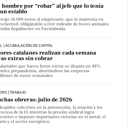
hombre por “robar” al jefe que lo tenía
 un establo
strajo 18.000 euros al empresario, que lo mantenía en
sclavitud, obligándolo a vivir rodeado de heces animales
lotaba ilegalmente en Fuenlabrada.
AL
ACUMULACIÓN DE CAPITAL
dores catalanes realizan cada semana
as extras sin cobrar
alariados que hacen horas extras se dispara un 48%
niveles prepandemia, ahorrándose las empresas
millones de euros semanales.
ERO
TRABAJO
uchas obreras: julio de 2026
despidos colectivos en la automoción, la aviación y los
 excusa de la IA mientras la presión sindical logra
ecortes e imponer importantes victorias en el metal, el
rio y el sector energético.