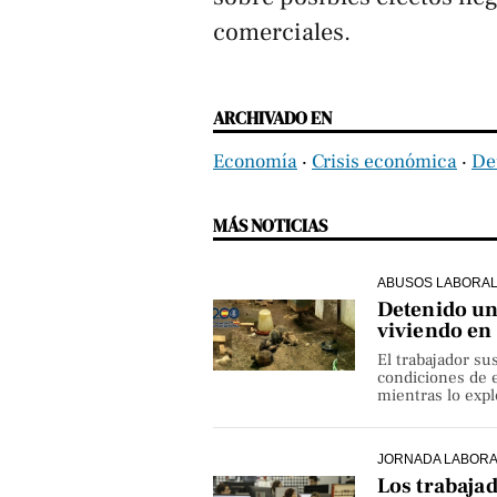
comerciales.
ARCHIVADO EN
Economía
‧
Crisis económica
‧
De
MÁS NOTICIAS
ABUSOS LABORA
Detenido un 
viviendo en
El trabajador su
condiciones de e
mientras lo exp
JORNADA LABOR
Los trabaja