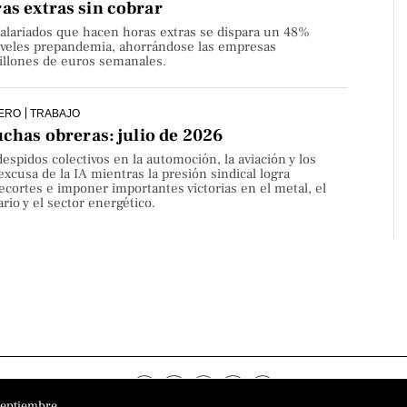
as extras sin cobrar
alariados que hacen horas extras se dispara un 48%
niveles prepandemia, ahorrándose las empresas
millones de euros semanales.
ERO
TRABAJO
uchas obreras: julio de 2026
despidos colectivos en la automoción, la aviación y los
 excusa de la IA mientras la presión sindical logra
ecortes e imponer importantes victorias en el metal, el
rio y el sector energético.
septiembre.