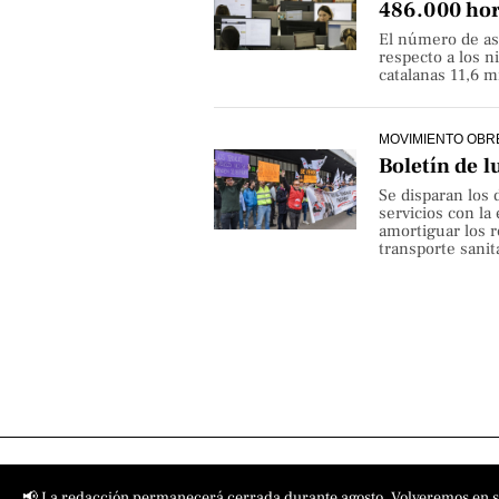
486.000 hor
El número de as
respecto a los 
catalanas 11,6 
MOVIMIENTO OBR
Boletín de l
Se disparan los 
servicios con la
amortiguar los r
transporte sanita
📢 La redacción permanecerá cerrada durante agosto. Volveremos en 