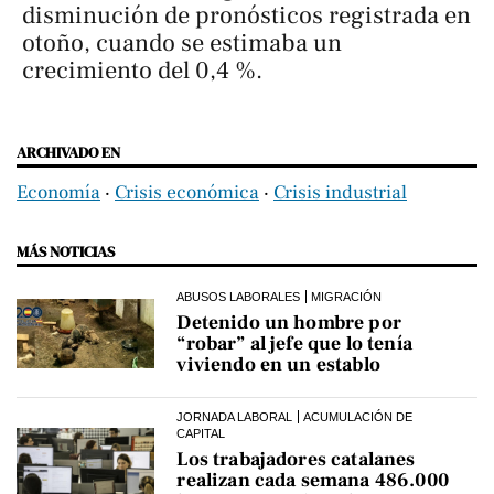
disminución de pronósticos registrada en
otoño, cuando se estimaba un
crecimiento del 0,4 %.
ARCHIVADO EN
Economía
‧
Crisis económica
‧
Crisis industrial
MÁS NOTICIAS
ABUSOS LABORALES
MIGRACIÓN
Detenido un hombre por
“robar” al jefe que lo tenía
viviendo en un establo
JORNADA LABORAL
ACUMULACIÓN DE
CAPITAL
Los trabajadores catalanes
realizan cada semana 486.000