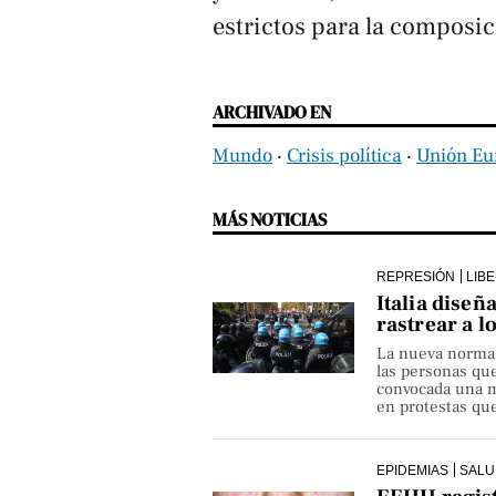
estrictos para la composic
ARCHIVADO EN
Mundo
‧
Crisis política
‧
Unión Eu
MÁS NOTICIAS
REPRESIÓN
LIB
Italia diseñ
rastrear a l
La nueva norma pe
las personas qu
convocada una ma
en protestas que
EPIDEMIAS
SALU