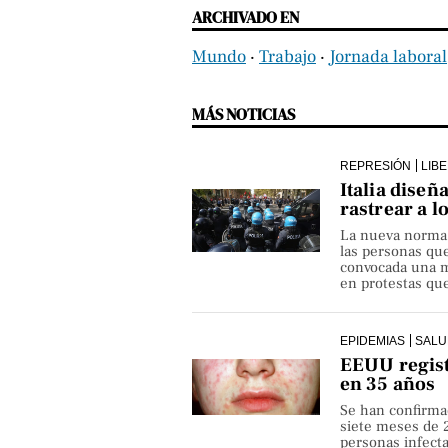
ARCHIVADO EN
Mundo
‧
Trabajo
‧
Jornada laboral
MÁS NOTICIAS
REPRESIÓN
LIB
Italia diseñ
rastrear a l
La nueva norma pe
las personas qu
convocada una ma
en protestas que
EPIDEMIAS
SALU
EEUU regist
en 35 años
Se han confirma
siete meses de 
personas infect