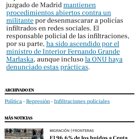
juzgado de Madrid
mantienen
procedimientos abiertos contra un
militante
por desenmascarar a policías
infiltrados en redes sociales. El
responsable policial de las infiltraciones,
por su parte,
ha sido ascendido por el
ministro de Interior Fernando Grande
Marlaska
, aunque incluso
la ONU haya
denunciado estas prácticas
.
ARCHIVADO EN
Política
‧
Represión
‧
Infiltraciones policiales
MÁS NOTICIAS
MIGRACIÓN
FRONTERAS
El 96,6% de los huidos a Ceuta