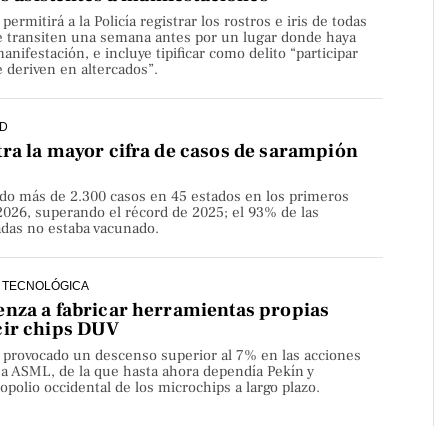
rmitirá a la Policía registrar los rostros e iris de todas
e transiten una semana antes por un lugar donde haya
nifestación, e incluye tipificar como delito “participar
 deriven en altercados”.
D
ra la mayor cifra de casos de sarampión
do más de 2.300 casos en 45 estados en los primeros
2026, superando el récord de 2025; el 93% de las
adas no estaba vacunado.
 TECNOLÓGICA
nza a fabricar herramientas propias
cir chips DUV
a provocado un descenso superior al 7% en las acciones
sa ASML, de la que hasta ahora dependía Pekín y
olio occidental de los microchips a largo plazo.