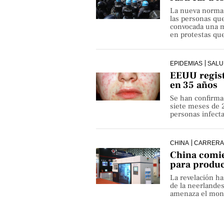
La nueva norma pe
las personas qu
convocada una ma
en protestas que
EPIDEMIAS
SALU
EEUU regist
en 35 años
Se han confirma
siete meses de 
personas infect
CHINA
CARRERA
China comie
para produ
La revelación h
de la neerlande
amenaza el monop