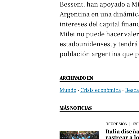
Bessent, han apoyado a Mil
Argentina en una dinámica
intereses del capital fina
Milei no puede hacer valer
estadounidenses, y tendrá 
población argentina que 
ARCHIVADO EN
Mundo
‧
Crisis económica
‧
Resca
MÁS NOTICIAS
REPRESIÓN
LIB
Italia diseñ
rastrear a l