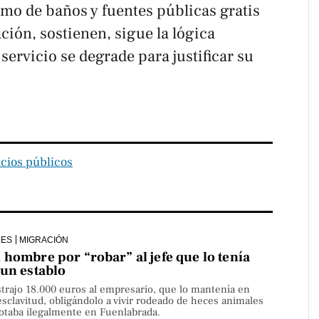
o de baños y fuentes públicas gratis
ción, sostienen, sigue la lógica
servicio se degrade para justificar su
icios públicos
LES
MIGRACIÓN
hombre por “robar” al jefe que lo tenía
 un establo
strajo 18.000 euros al empresario, que lo mantenía en
sclavitud, obligándolo a vivir rodeado de heces animales
lotaba ilegalmente en Fuenlabrada.