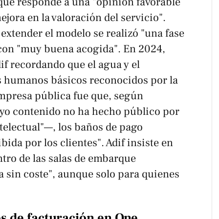
 que responde a una "opinión favorable
ejora en la valoración del servicio".
 extender el modelo se realizó "una fase
, con "muy buena acogida". En 2024,
if recordando que el agua y el
 humanos básicos reconocidos por la
mpresa pública fue que, según
yo contenido no ha hecho público por
telectual"—, los baños de pago
ida por los clientes". Adif insiste en
ntro de las salas de embarque
a sin coste", aunque solo para quienes
os de facturación en One