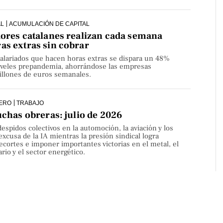
AL
ACUMULACIÓN DE CAPITAL
dores catalanes realizan cada semana
as extras sin cobrar
alariados que hacen horas extras se dispara un 48%
niveles prepandemia, ahorrándose las empresas
millones de euros semanales.
ERO
TRABAJO
uchas obreras: julio de 2026
despidos colectivos en la automoción, la aviación y los
 excusa de la IA mientras la presión sindical logra
ecortes e imponer importantes victorias en el metal, el
rio y el sector energético.