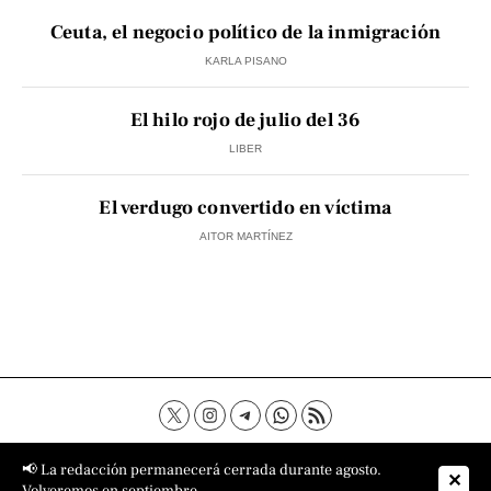
Ceuta, el negocio político de la inmigración
KARLA PISANO
El hilo rojo de julio del 36
LIBER
El verdugo convertido en víctima
AITOR MARTÍNEZ
Contacto
Aviso Legal
Política de privacidad
📢 La redacción permanecerá cerrada durante agosto.
✕
Política de cookies
Sobre nosotros