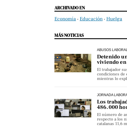
ARCHIVADO EN
Economía
‧
Educación
‧
Huelga
MÁS NOTICIAS
ABUSOS LABORA
Detenido un
viviendo en
El trabajador s
condiciones de 
mientras lo exp
JORNADA LABOR
Los trabaja
486.000 hor
El número de as
respecto a los 
catalanas 11,6 