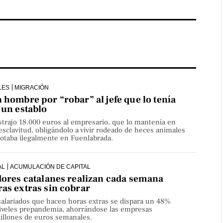
LES
MIGRACIÓN
 hombre por “robar” al jefe que lo tenía
 un establo
ustrajo 18.000 euros al empresario, que lo mantenía en
esclavitud, obligándolo a vivir rodeado de heces animales
lotaba ilegalmente en Fuenlabrada.
AL
ACUMULACIÓN DE CAPITAL
dores catalanes realizan cada semana
as extras sin cobrar
alariados que hacen horas extras se dispara un 48%
niveles prepandemia, ahorrándose las empresas
millones de euros semanales.