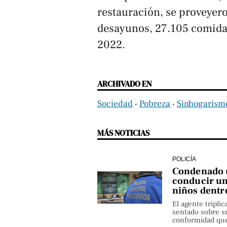
restauración, se proveyero
desayunos, 27.105 comida
2022.
ARCHIVADO EN
Sociedad
‧
Pobreza
‧
Sinhogarism
MÁS NOTICIAS
POLICÍA
Condenado u
conducir un
niños dentr
El agente triplic
sentado sobre su
conformidad que 