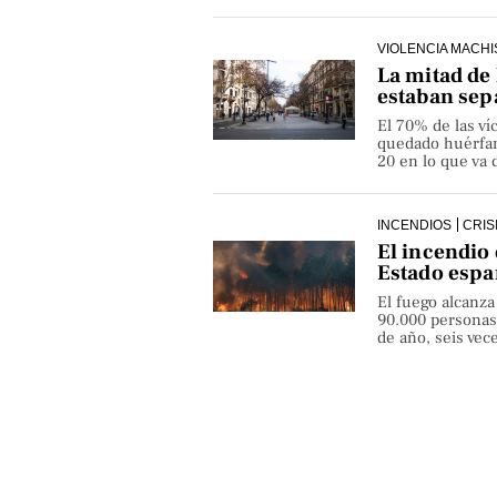
VIOLENCIA MACHI
La mitad de 
estaban sep
El 70% de las v
quedado huérfan
20 en lo que va 
INCENDIOS
CRIS
El incendio 
Estado espa
El fuego alcanza
90.000 personas
de año, seis ve